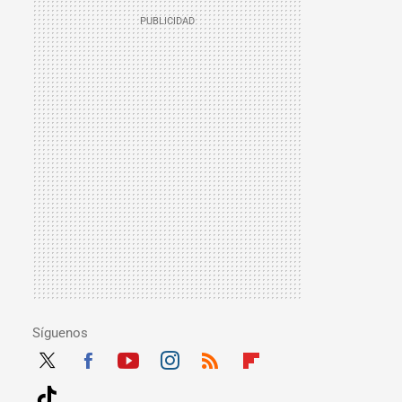
Síguenos
Twit
Fac
Yout
Inst
RSS
Flip