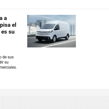
a a
pisa el
 es su
o de sus
ir su
merciales.