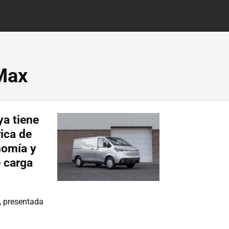
Max
ya tiene
rica de
nomía y
 carga
, presentada