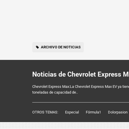
ARCHIVO DE NOTICIAS
Noticias de Chevrolet Express 
Chevrolet Express Max:La Chevrolet Express Max EV ya tiene
toneladas de capacidad de..
OTROS TEMAS:
Especial
Fórmula1
Dolorpasion