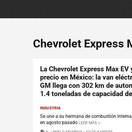
Chevrolet Express 
La Chevrolet Express Max EV 
precio en México: la van eléct
GM llega con 302 km de auto
1.4 toneladas de capacidad de
INDUSTRIA
Se une a su hermana de combustión interna
en agosto pasado
LEER MÁS »
COMENTARIOS
0
PABLO MONROY
HACE 8 MESES