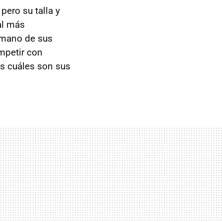
pero su talla y
al más
 mano de sus
mpetir con
os cuáles son sus