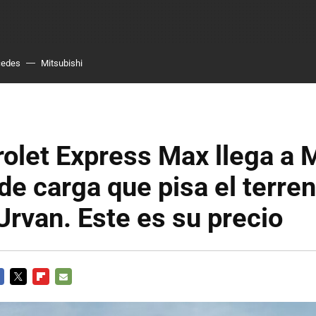
cedes
Mitsubishi
olet Express Max llega a 
de carga que pisa el terre
Urvan. Este es su precio
CEBOOK
TWITTER
FLIPBOARD
E-
MAIL