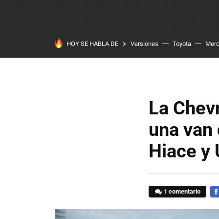
HOY SE HABLA DE
Versiones
Toyota
Mer
La Chevr
una van 
Hiace y 
1 comentario
FA