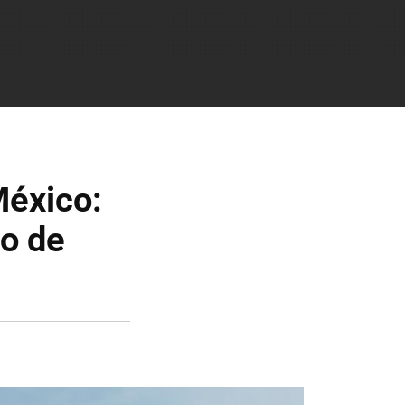
México:
no de