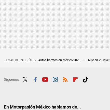
TEMAS DE INTERÉS
Autos baratos en México 2025
Nissan V-Drive
Síguenos
Twit
Fac
Yout
Inst
RSS
Flip
Tikt
ter
ebo
ube
agra
boar
ok
ok
m
d
En Motorpasión México hablamos de...