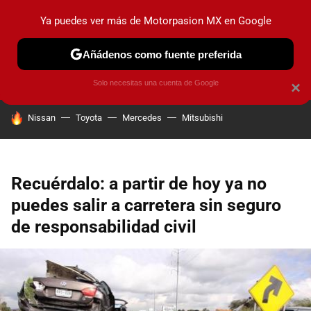
Ya puedes ver más de Motorpasion MX en Google
PRUEBAS
INDUSTRIA
HOY NO CIRCULA
LANZAMIEN
Añádenos como fuente preferida
Solo necesitas una cuenta de Google
×
HOY SE HABLA DE
Nissan
Toyota
Mercedes
Mitsubishi
Recuérdalo: a partir de hoy ya no
puedes salir a carretera sin seguro
de responsabilidad civil