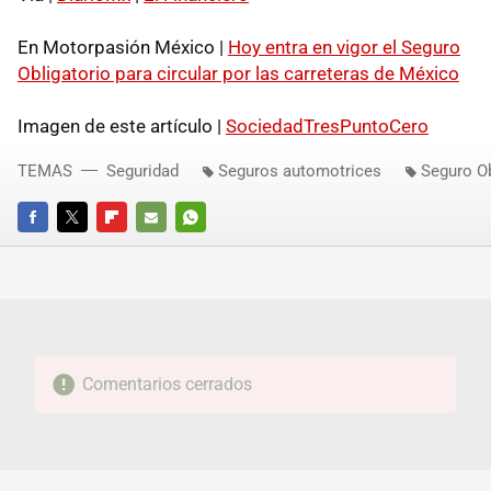
En Motorpasión México |
Hoy entra en vigor el Seguro
Obligatorio para circular por las carreteras de México
Imagen de este artículo |
SociedadTresPuntoCero
TEMAS
Seguridad
Seguros automotrices
Seguro Ob
FACEBOOK
TWITTER
FLIPBOARD
E-
WHATSAPP
MAIL
Comentarios cerrados