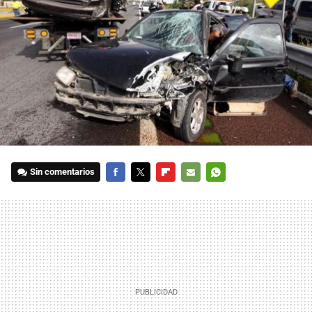
Sin comentarios
FACEBOOK
TWITTER
FLIPBOARD
E-
WHATSAPP
MAIL