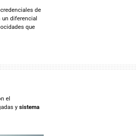
 credenciales de
 un diferencial
locidades que
n el
lgadas y
sistema