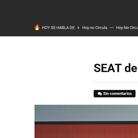
HOY SE HABLA DE
Hoy no Circula
Hoy No Circ
SEAT de
Sin comentarios