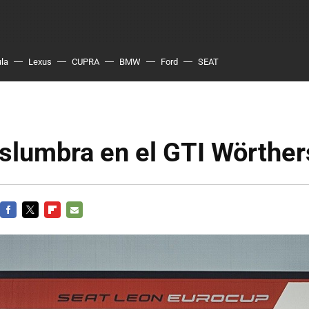
ula
Lexus
CUPRA
BMW
Ford
SEAT
slumbra en el GTI Wörthe
FACEBOOK
TWITTER
FLIPBOARD
E-
MAIL