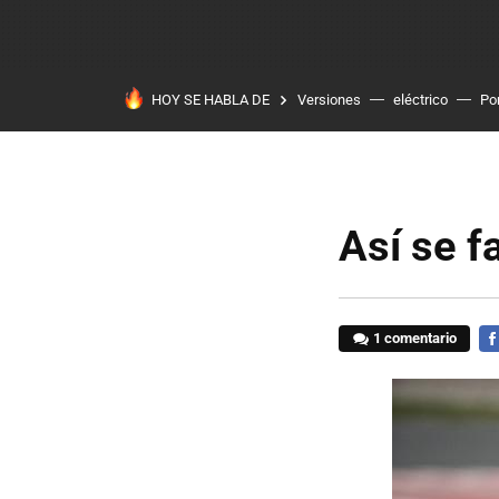
HOY SE HABLA DE
Versiones
eléctrico
Po
Así se f
1 comentario
FA