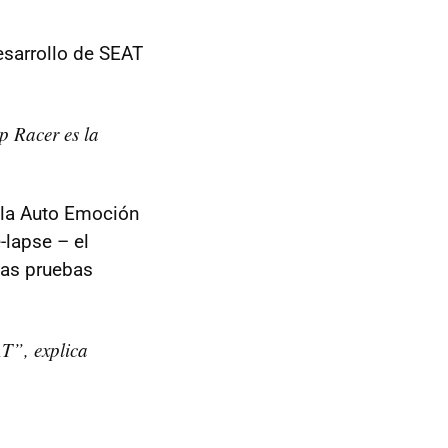
esarrollo de SEAT
p Racer es la
e la Auto Emoción
-lapse – el
 las pruebas
AT”, explica