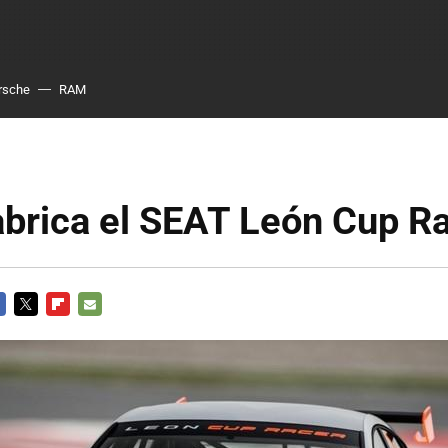
rsche
RAM
abrica el SEAT León Cup R
CEBOOK
TWITTER
FLIPBOARD
E-
MAIL