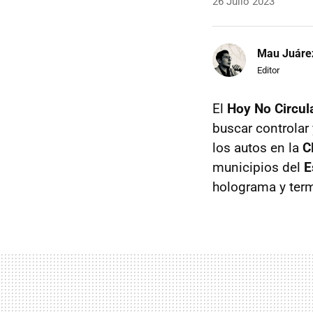
26 Julio 2023
Mau Juáre
Editor
El
Hoy No Circul
buscar controlar
los autos en la
C
municipios del
E
holograma y term