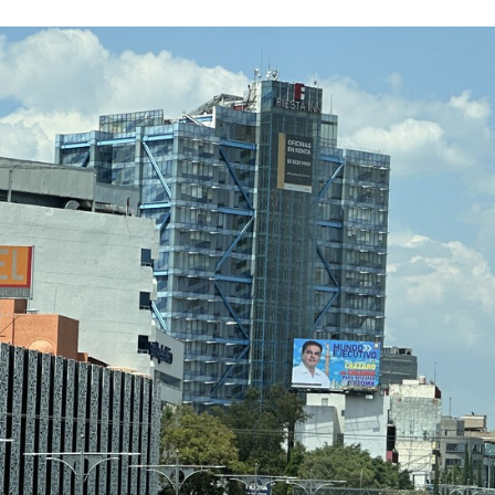
FACEBOOK
TWITTER
FLIPBOARD
E-
MAIL