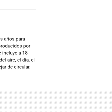
os años para
producidos por
 incluye a 18
l aire, el día, el
ar de circular.