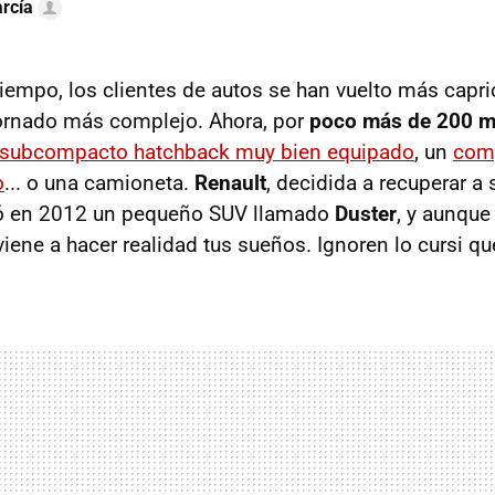
rcía
tiempo, los clientes de autos se han vuelto más capri
ornado más complejo. Ahora, por
poco más de 200 m
subcompacto hatchback muy bien equipado
, un
com
o
... o una camioneta.
Renault
, decidida a recuperar a 
ó en 2012 un pequeño SUV llamado
Duster
, y aunqu
 viene a hacer realidad tus sueños. Ignoren lo cursi q