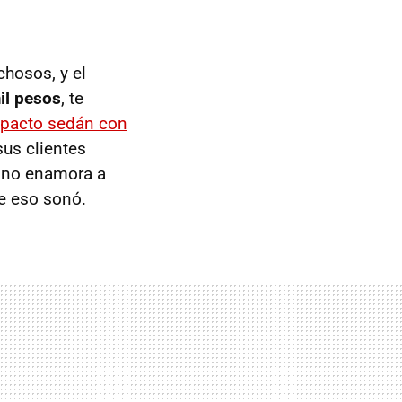
chosos, y el
il pesos
, te
pacto sedán con
sus clientes
e no enamora a
ue eso sonó.