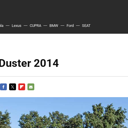
ula
Lexus
CUPRA
BMW
Ford
SEAT
 Duster 2014
FACEBOOK
TWITTER
FLIPBOARD
E-
MAIL