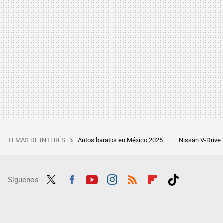
TEMAS DE INTERÉS
Autos baratos en México 2025
Nissan V-Drive
Síguenos
Twit
Fac
Yout
Inst
RSS
Flip
Tikt
ter
ebo
ube
agra
boar
ok