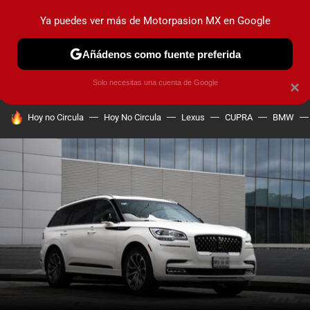
Ya puedes ver más de Motorpasion MX en Google
PRUEBAS
INDUSTRIA
HOY NO CIRCULA
LANZAMIEN
Añádenos como fuente preferida
Solo necesitas una cuenta de Google
×
HOY SE HABLA DE
Hoy no Circula
Hoy No Circula
Lexus
CUPRA
BMW