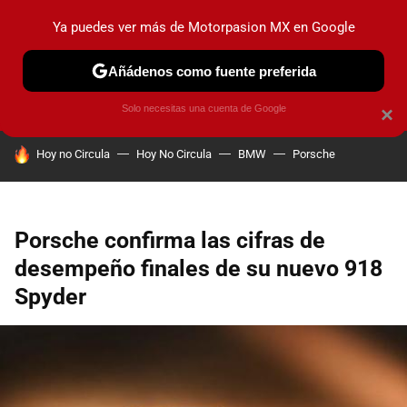
Ya puedes ver más de Motorpasion MX en Google
PRUEBAS
INDUSTRIA
HOY NO CIRCULA
LANZAMIEN
Añádenos como fuente preferida
Solo necesitas una cuenta de Google
×
HOY SE HABLA DE
Hoy no Circula
Hoy No Circula
BMW
Porsche
Porsche confirma las cifras de
desempeño finales de su nuevo 918
Spyder