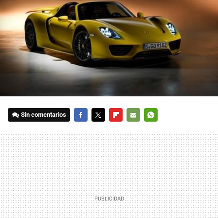
Sin comentarios
FACEBOOK
TWITTER
FLIPBOARD
E-
WHATSAPP
MAIL