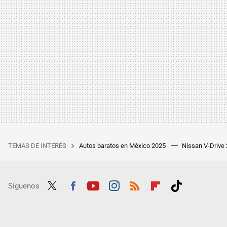
TEMAS DE INTERÉS
Autos baratos en México 2025
Nissan V-Drive
Síguenos
Twit
Fac
Yout
Inst
RSS
Flip
Tikt
ter
ebo
ube
agra
boar
ok