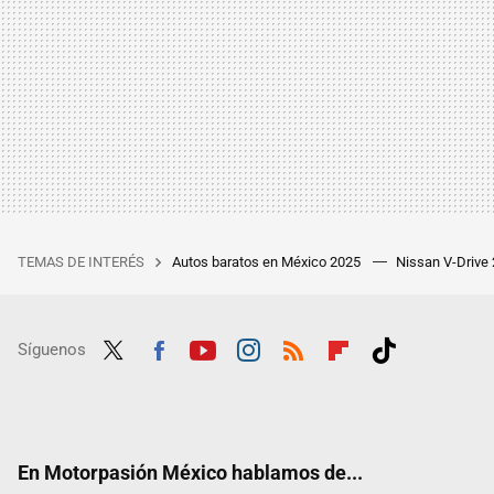
TEMAS DE INTERÉS
Autos baratos en México 2025
Nissan V-Drive
Síguenos
Twit
Fac
Yout
Inst
RSS
Flip
Tikt
ter
ebo
ube
agra
boar
ok
ok
m
d
En Motorpasión México hablamos de...