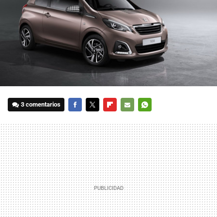
3 comentarios
FACEBOOK
TWITTER
FLIPBOARD
E-
WHATSAPP
MAIL