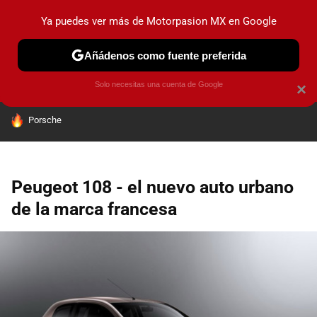
Ya puedes ver más de Motorpasion MX en Google
PRUEBAS
INDUSTRIA
HOY NO CIRCULA
LANZAMIEN
Añádenos como fuente preferida
Solo necesitas una cuenta de Google
×
HOY SE HABLA DE
Porsche
Peugeot 108 - el nuevo auto urbano
de la marca francesa