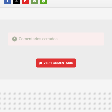
FACEBOOK
TWITTER
FLIPBOARD
E-
WHATSAPP
MAIL
Comentarios cerrados
VER
1 COMENTARIO