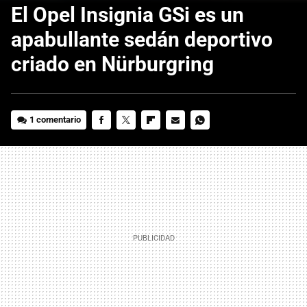
El Opel Insignia GSi es un
apabullante sedán deportivo
criado en Nürburgring
1 comentario
FACEBOOK
TWITTER
FLIPBOARD
E-
WHATSAPP
MAIL