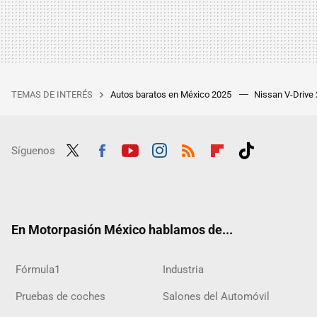
TEMAS DE INTERÉS
Autos baratos en México 2025
Nissan V-Drive
Síguenos
Twit
Fac
Yout
Inst
RSS
Flip
Tikt
ter
ebo
ube
agra
boar
ok
ok
m
d
En Motorpasión México hablamos de...
Fórmula1
Industria
Pruebas de coches
Salones del Automóvil