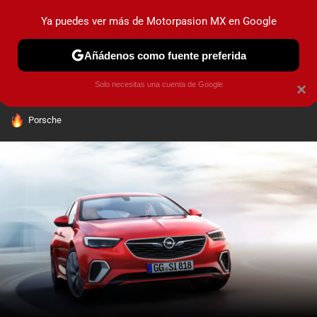
Ya puedes ver más de Motorpasion MX en Google
PRUEBAS
INDUSTRIA
HOY NO CIRCULA
LANZAMIEN
Añádenos como fuente preferida
Solo necesitas una cuenta de Google
×
HOY SE HABLA DE
Porsche