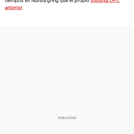
tiempos en Nürburgring que el propio
Insignia OPC
anterior
.