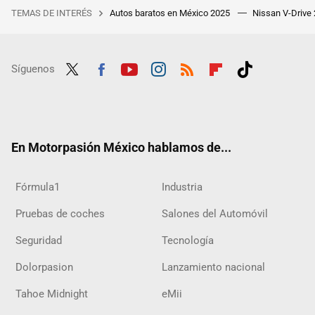
TEMAS DE INTERÉS
Autos baratos en México 2025
Nissan V-Drive
Síguenos
Twit
Fac
Yout
Inst
RSS
Flip
Tikt
ter
ebo
ube
agra
boar
ok
ok
m
d
En Motorpasión México hablamos de...
Fórmula1
Industria
Pruebas de coches
Salones del Automóvil
Seguridad
Tecnología
Dolorpasion
Lanzamiento nacional
Tahoe Midnight
eMii