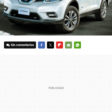
Sin comentarios
FACEBOOK
TWITTER
FLIPBOARD
E-
WHATSAPP
MAIL