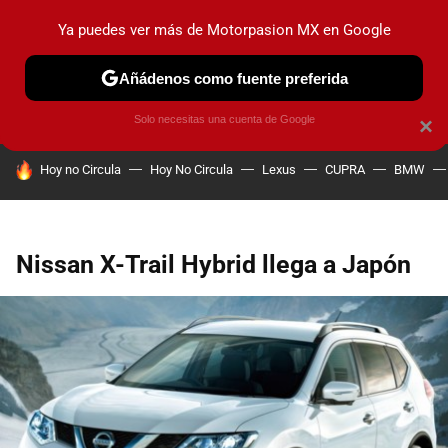
Ya puedes ver más de Motorpasion MX en Google
PRUEBAS
INDUSTRIA
HOY NO CIRCULA
LANZAMIEN
Añádenos como fuente preferida
Solo necesitas una cuenta de Google
×
HOY SE HABLA DE
Hoy no Circula
Hoy No Circula
Lexus
CUPRA
BMW
Nissan X-Trail Hybrid llega a Japón