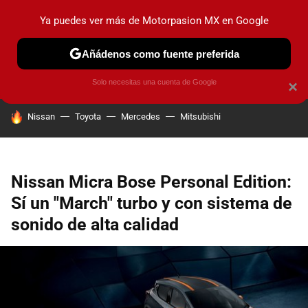
Ya puedes ver más de Motorpasion MX en Google
PRUEBAS
INDUSTRIA
HOY NO CIRCULA
LANZAMIEN
Añádenos como fuente preferida
Solo necesitas una cuenta de Google
×
HOY SE HABLA DE
Nissan
Toyota
Mercedes
Mitsubishi
Nissan Micra Bose Personal Edition:
Sí un "March" turbo y con sistema de
sonido de alta calidad