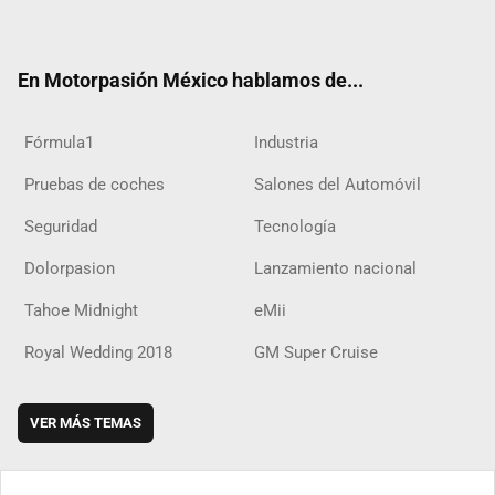
ter
ebo
ube
agra
boar
ok
ok
m
d
En Motorpasión México hablamos de...
Fórmula1
Industria
Pruebas de coches
Salones del Automóvil
Seguridad
Tecnología
Dolorpasion
Lanzamiento nacional
Tahoe Midnight
eMii
Royal Wedding 2018
GM Super Cruise
VER MÁS TEMAS