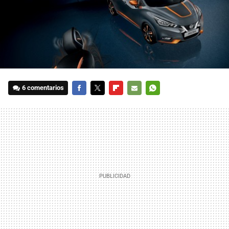
6 comentarios
FACEBOOK
TWITTER
FLIPBOARD
E-
WHATSAPP
MAIL