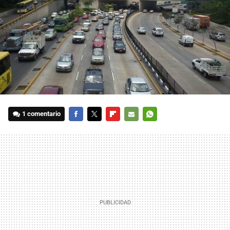
1 comentario
FACEBOOK
TWITTER
FLIPBOARD
E-
WHATSAPP
MAIL