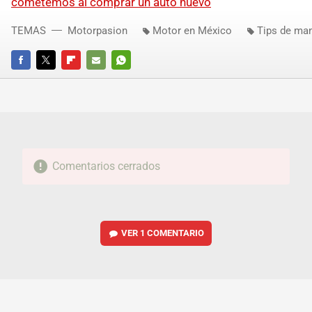
cometemos al comprar un auto nuevo
TEMAS
Motorpasion
Motor en México
Tips de ma
FACEBOOK
TWITTER
FLIPBOARD
E-
WHATSAPP
MAIL
Comentarios cerrados
VER
1 COMENTARIO