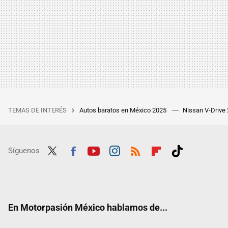
TEMAS DE INTERÉS
Autos baratos en México 2025
Nissan V-Drive
Síguenos
Twit
Fac
Yout
Inst
RSS
Flip
Tikt
ter
ebo
ube
agra
boar
ok
ok
m
d
En Motorpasión México hablamos de...