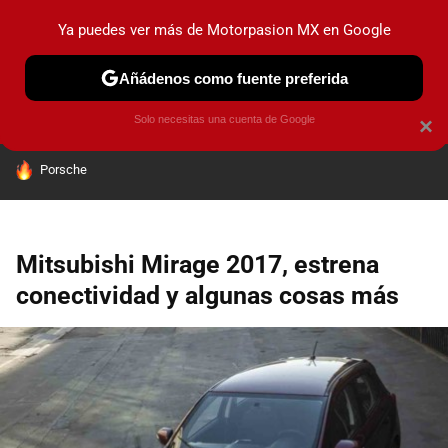
Ya puedes ver más de Motorpasion MX en Google
PRUEBAS
INDUSTRIA
HOY NO CIRCULA
LANZAMIEN
Añádenos como fuente preferida
Solo necesitas una cuenta de Google
×
HOY SE HABLA DE
Porsche
Mitsubishi Mirage 2017, estrena
conectividad y algunas cosas más