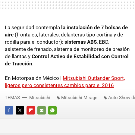
La seguridad contempla
la instalación de 7 bolsas de
aire
(frontales, laterales, delanteras tipo cortina y de
rodilla para el conductor);
sistemas ABS
, EBD,
asistente de frenado, sistema de monitoreo de presión
de llantas y
Control Activo de Estabilidad con Control
de Tracción
.
En Motorpasión México |
Mitsubishi Outlander Sport,
ligeros pero consistentes cambios para el 2016
TEMAS
Mitsubishi
Mitsubishi Mirage
Auto Show d
FACEBOOK
TWITTER
FLIPBOARD
E-
WHATSAPP
MAIL