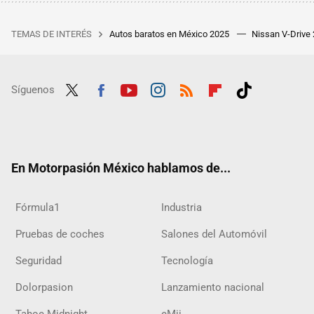
TEMAS DE INTERÉS
Autos baratos en México 2025
Nissan V-Drive
Síguenos
Twit
Fac
Yout
Inst
RSS
Flip
Tikt
ter
ebo
ube
agra
boar
ok
ok
m
d
En Motorpasión México hablamos de...
Fórmula1
Industria
Pruebas de coches
Salones del Automóvil
Seguridad
Tecnología
Dolorpasion
Lanzamiento nacional
Tahoe Midnight
eMii