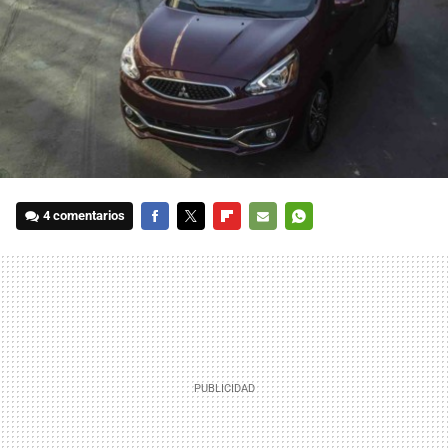
4 comentarios
FACEBOOK
TWITTER
FLIPBOARD
E-
WHATSAPP
MAIL