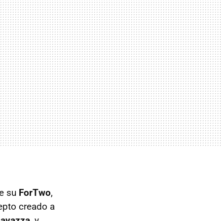
de su
ForTwo
,
epto creado a
Lavazza
, y