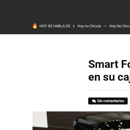
HOY SE HABLA DE
Hoy no Circula
Hoy No Circ
Smart Fo
en su ca
Sin comentarios