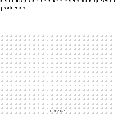
olo son un ejercicio de diseño, o sean autos que está
 producción.