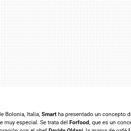
 Bolonia, Italia,
Smart
ha presentado un concepto 
e muy especial. Se trata del
Forfood
, que es un conc
boración con el chef
Davide Oldani
, la marca de café