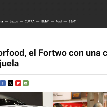
ula
Lexus
CUPRA
BMW
Ford
SEAT
rfood, el Fortwo con una 
juela
FACEBOOK
TWITTER
FLIPBOARD
E-
MAIL