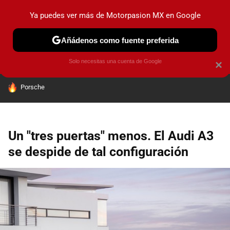
Ya puedes ver más de Motorpasion MX en Google
PRUEBAS
INDUSTRIA
HOY NO CIRCULA
LANZAMIEN
Añádenos como fuente preferida
Solo necesitas una cuenta de Google
×
HOY SE HABLA DE
Porsche
Un "tres puertas" menos. El Audi A3
se despide de tal configuración