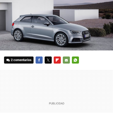
2 comentarios
FACEBOOK
TWITTER
FLIPBOARD
E-
WHATSAPP
MAIL