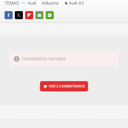
TEMAS
Audi
Industria
Audi A3
FACEBOOK
TWITTER
FLIPBOARD
E-
WHATSAPP
MAIL
Comentarios cerrados
VER
2 COMENTARIOS