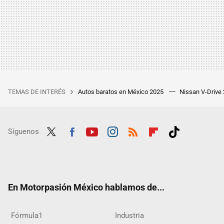
TEMAS DE INTERÉS
Autos baratos en México 2025
Nissan V-Drive
Síguenos
Twit
Fac
Yout
Inst
RSS
Flip
Tikt
ter
ebo
ube
agra
boar
ok
ok
m
d
En Motorpasión México hablamos de...
Fórmula1
Industria