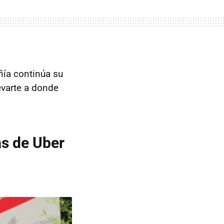
ñía continúa su
evarte a donde
as de Uber