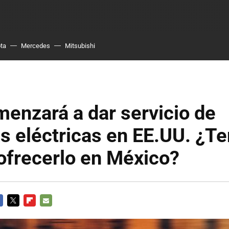
ta
Mercedes
Mitsubishi
enzará a dar servicio de
as eléctricas en EE.UU. ¿Te
ofrecerlo en México?
CEBOOK
TWITTER
FLIPBOARD
E-
MAIL