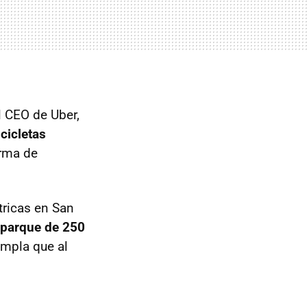
l CEO de Uber,
cicletas
orma de
tricas en San
n parque de 250
empla que al