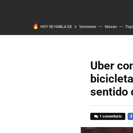
HOY SE HABLA DE
Versiones
Nissan
Toyo
Uber com
biciclet
sentido 
1 comentario
FA