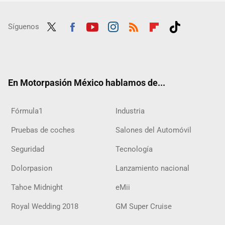
Síguenos
Twit
Fac
Yout
Inst
RSS
Flip
Tikt
ter
ebo
ube
agra
boar
ok
ok
m
d
En Motorpasión México hablamos de...
Fórmula1
Industria
Pruebas de coches
Salones del Automóvil
Seguridad
Tecnología
Dolorpasion
Lanzamiento nacional
Tahoe Midnight
eMii
Royal Wedding 2018
GM Super Cruise