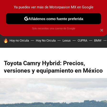
Ya puedes ver más de Motorpasion MX en Google
PRUEBAS
INDUSTRIA
HOY NO CIRCULA
LANZAMIEN
Añádenos como fuente preferida
Solo necesitas una cuenta de Google
×
HOY SE HABLA DE
Hoy no Circula
Hoy No Circula
Lexus
CUPRA
BMW
Toyota Camry Hybrid: Precios,
versiones y equipamiento en México