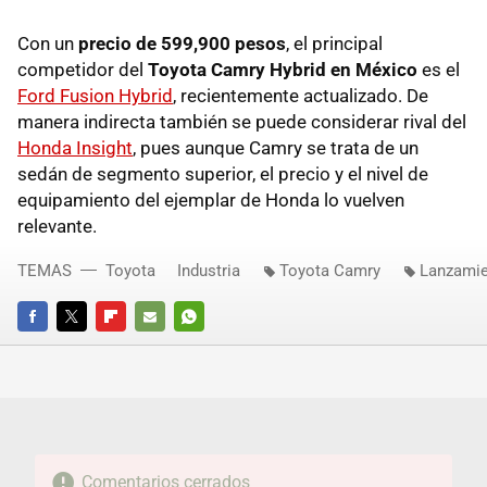
Con un
precio de 599,900 pesos
, el principal
competidor del
Toyota Camry Hybrid en México
es el
Ford Fusion Hybrid
, recientemente actualizado. De
manera indirecta también se puede considerar rival del
Honda Insight
, pues aunque Camry se trata de un
sedán de segmento superior, el precio y el nivel de
equipamiento del ejemplar de Honda lo vuelven
relevante.
TEMAS
Toyota
Industria
Toyota Camry
Lanzamie
FACEBOOK
TWITTER
FLIPBOARD
E-
WHATSAPP
MAIL
Comentarios cerrados