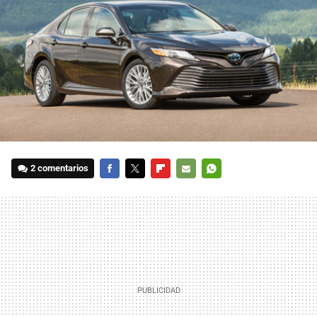
2 comentarios
FACEBOOK
TWITTER
FLIPBOARD
E-
WHATSAPP
MAIL