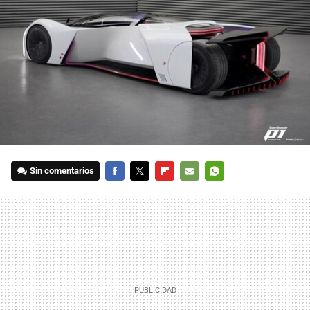
Sin comentarios
FACEBOOK
TWITTER
FLIPBOARD
E-
WHATSAPP
MAIL