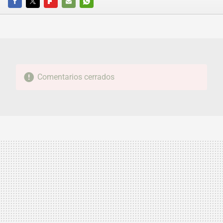
FACEBOOK
TWITTER
FLIPBOARD
E-
WHATSAPP
MAIL
Comentarios cerrados