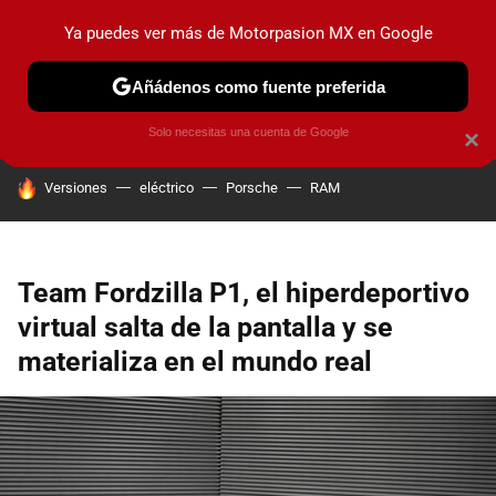
Ya puedes ver más de Motorpasion MX en Google
PRUEBAS
INDUSTRIA
HOY NO CIRCULA
LANZAMIEN
Añádenos como fuente preferida
Solo necesitas una cuenta de Google
×
HOY SE HABLA DE
Versiones
eléctrico
Porsche
RAM
Team Fordzilla P1, el hiperdeportivo
virtual salta de la pantalla y se
materializa en el mundo real