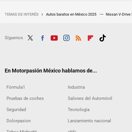
TEMAS DE INTERÉS
Autos baratos en México 2025
Nissan V-Drive
Síguenos
Twit
Fac
Yout
Inst
RSS
Flip
Tikt
ter
ebo
ube
agra
boar
ok
ok
m
d
En Motorpasión México hablamos de...
Fórmula1
Industria
Pruebas de coches
Salones del Automóvil
Seguridad
Tecnología
Dolorpasion
Lanzamiento nacional