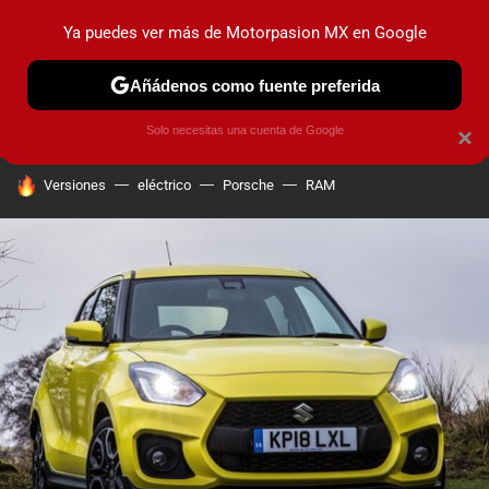
Ya puedes ver más de Motorpasion MX en Google
PRUEBAS
INDUSTRIA
HOY NO CIRCULA
LANZAMIEN
Añádenos como fuente preferida
Solo necesitas una cuenta de Google
×
HOY SE HABLA DE
Versiones
eléctrico
Porsche
RAM