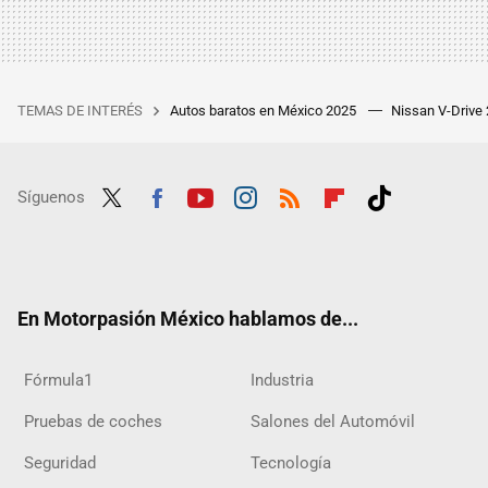
TEMAS DE INTERÉS
Autos baratos en México 2025
Nissan V-Drive
Síguenos
Twit
Fac
Yout
Inst
RSS
Flip
Tikt
ter
ebo
ube
agra
boar
ok
ok
m
d
En Motorpasión México hablamos de...
Fórmula1
Industria
Pruebas de coches
Salones del Automóvil
Seguridad
Tecnología