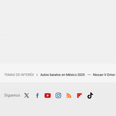
TEMAS DE INTERÉS
Autos baratos en México 2025
Nissan V-Drive
Síguenos
Twit
Fac
Yout
Inst
RSS
Flip
Tikt
ter
ebo
ube
agra
boar
ok