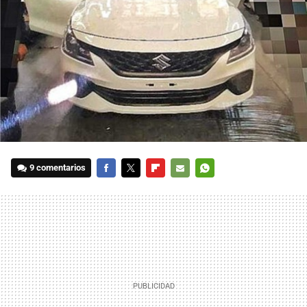
9 comentarios
FACEBOOK
TWITTER
FLIPBOARD
E-
WHATSAPP
MAIL