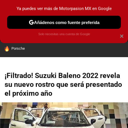
Ya puedes ver más de Motorpasion MX en Google
MENÚ
NUEVO
Añádenos como fuente preferida
PRUEBAS
INDUSTRIA
HOY NO CIRCULA
LANZAMIEN
Solo necesitas una cuenta de Google
×
HOY SE HABLA DE
Porsche
¡Filtrado! Suzuki Baleno 2022 revela
su nuevo rostro que será presentado
el próximo año