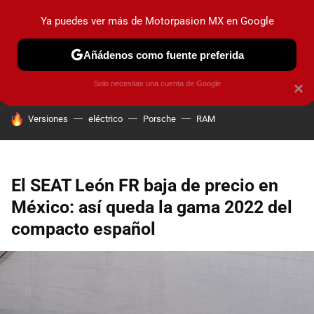
Ya puedes ver más de Motorpasion MX en Google
PRUEBAS
INDUSTRIA
HOY NO CIRCULA
LANZAMIEN
Añádenos como fuente preferida
Solo necesitas una cuenta de Google
×
HOY SE HABLA DE
Versiones
eléctrico
Porsche
RAM
El SEAT León FR baja de precio en
México: así queda la gama 2022 del
compacto español