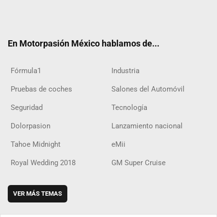
Twit
Fac
Yout
Inst
RSS
Flip
Tikt
ter
ebo
ube
agra
boar
ok
ok
m
d
En Motorpasión México hablamos de...
Fórmula1
Industria
Pruebas de coches
Salones del Automóvil
Seguridad
Tecnología
Dolorpasion
Lanzamiento nacional
Tahoe Midnight
eMii
Royal Wedding 2018
GM Super Cruise
VER MÁS TEMAS