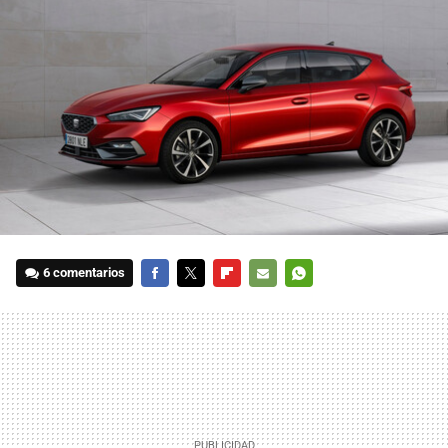
6 comentarios
FACEBOOK
TWITTER
FLIPBOARD
E-
WHATSAPP
MAIL