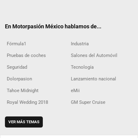
Twit
Fac
Yout
Inst
RSS
Flip
Tikt
ter
ebo
ube
agra
boar
ok
ok
m
d
En Motorpasión México hablamos de...
Fórmula1
Industria
Pruebas de coches
Salones del Automóvil
Seguridad
Tecnología
Dolorpasion
Lanzamiento nacional
Tahoe Midnight
eMii
Royal Wedding 2018
GM Super Cruise
VER MÁS TEMAS