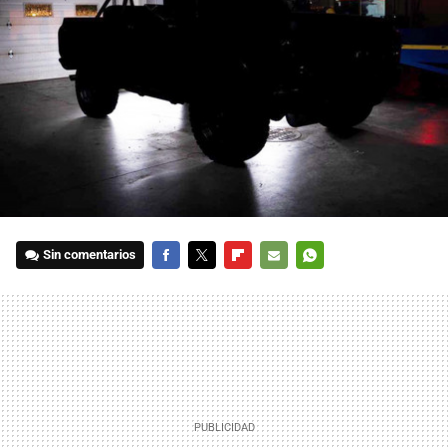
Sin comentarios
FACEBOOK
TWITTER
FLIPBOARD
E-
WHATSAPP
MAIL