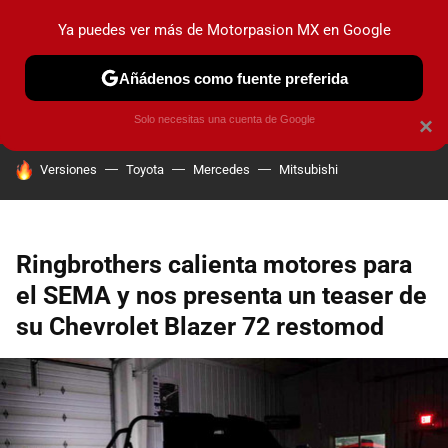
Ya puedes ver más de Motorpasion MX en Google
PRUEBAS
INDUSTRIA
HOY NO CIRCULA
LANZAMIEN
Añádenos como fuente preferida
Solo necesitas una cuenta de Google
×
HOY SE HABLA DE
Versiones
Toyota
Mercedes
Mitsubishi
Ringbrothers calienta motores para
el SEMA y nos presenta un teaser de
su Chevrolet Blazer 72 restomod