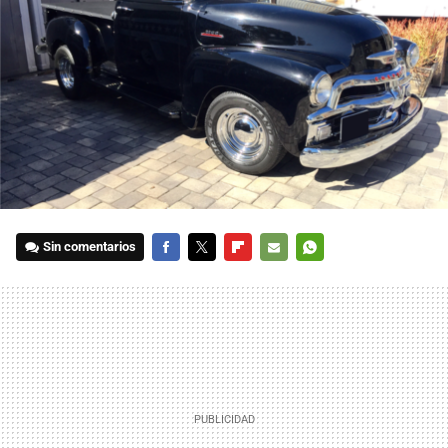
Sin comentarios
FACEBOOK
TWITTER
FLIPBOARD
E-
WHATSAPP
MAIL