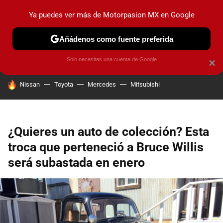
Ya puedes ver más de Motorpasion MX en Google
PRUEBAS
INDUSTRIA
HOY NO CIRCULA
LANZAMIEN
Añádenos como fuente preferida
Solo necesitas una cuenta de Google
×
HOY SE HABLA DE
Nissan
Toyota
Mercedes
Mitsubishi
¿Quieres un auto de colección? Esta
troca que perteneció a Bruce Willis
será subastada en enero