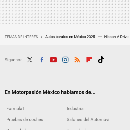
TEMAS DE INTERÉS
Autos baratos en México 2025
Nissan V-Drive
Síguenos
Twit
Fac
Yout
Inst
RSS
Flip
Tikt
ter
ebo
ube
agra
boar
ok
ok
m
d
En Motorpasión México hablamos de...
Fórmula1
Industria
Pruebas de coches
Salones del Automóvil