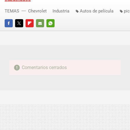
TEMAS
Chevrolet
Industria
Autos de película
pi
FACEBOOK
TWITTER
FLIPBOARD
E-
WHATSAPP
MAIL
Comentarios cerrados