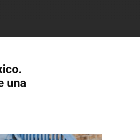
ico.
e una