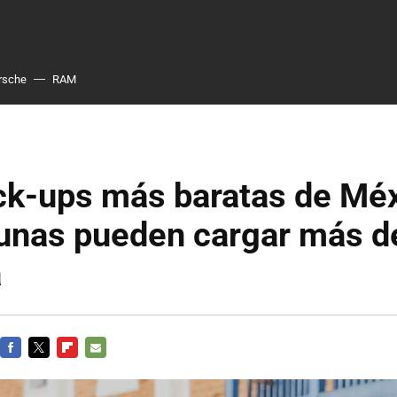
rsche
RAM
ck-ups más baratas de Méx
gunas pueden cargar más d
a
FACEBOOK
TWITTER
FLIPBOARD
E-
MAIL