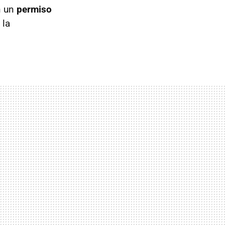
n un
permiso
 la