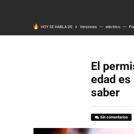
HOY SE HABLA DE
Versiones
eléctrico
Po
El permi
edad es 
saber
Sin comentarios