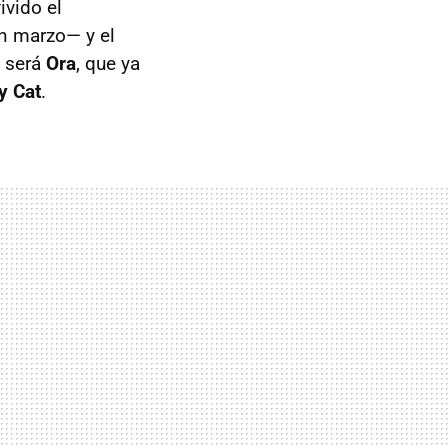
ivido el
en marzo— y el
, será
Ora
, que ya
y Cat
.