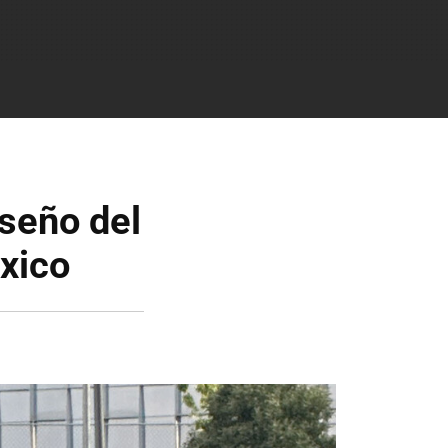
iseño del
xico