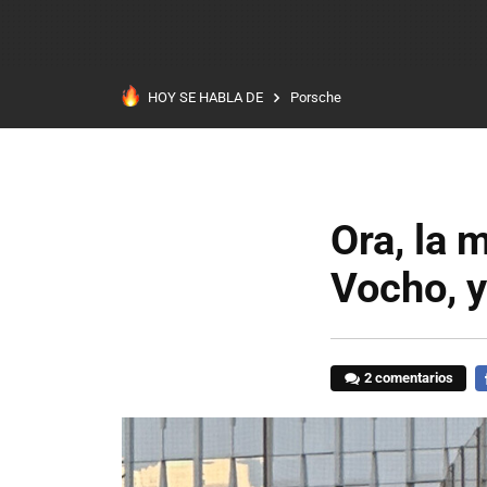
HOY SE HABLA DE
Porsche
Ora, la 
Vocho, 
2 comentarios
F