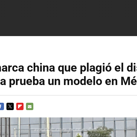
marca china que plagió el d
ya prueba un modelo en Mé
ACEBOOK
TWITTER
FLIPBOARD
E-
MAIL