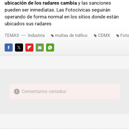
ubicación de los radares cambia
y las sanciones
pueden ser inmediatas. Las Fotocívicas seguirán
operando de forma normal en los sitios donde están
ubicados sus radares
TEMAS
Industria
multas de tráfico
CDMX
Foto
FACEBOOK
TWITTER
FLIPBOARD
E-
WHATSAPP
MAIL
Comentarios cerrados