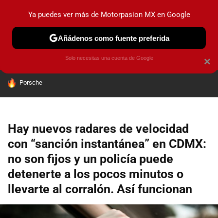
Ya puedes ver más de Motorpasion MX en Google
PRUEBAS
INDUSTRIA
HOY NO CIRCULA
LANZAMIEN
Añádenos como fuente preferida
Solo necesitas una cuenta de Google
×
HOY SE HABLA DE
Porsche
Hay nuevos radares de velocidad
con “sanción instantánea” en CDMX:
no son fijos y un policía puede
detenerte a los pocos minutos o
llevarte al corralón. Así funcionan