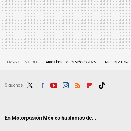
TEMAS DE INTERÉS
Autos baratos en México 2025
Nissan V-Drive
Síguenos
Twit
Fac
Yout
Inst
RSS
Flip
Tikt
ter
ebo
ube
agra
boar
ok
ok
m
d
En Motorpasión México hablamos de...