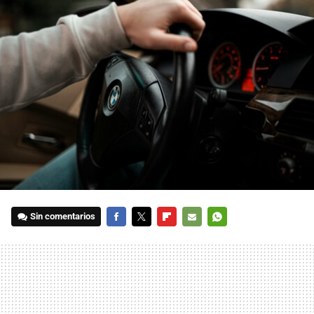
Sin comentarios
FACEBOOK
TWITTER
FLIPBOARD
E-
WHATSAPP
MAIL