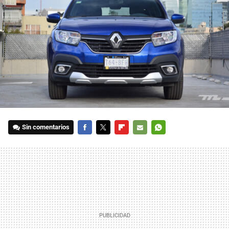
Sin comentarios
FACEBOOK
TWITTER
FLIPBOARD
E-
WHATSAPP
MAIL