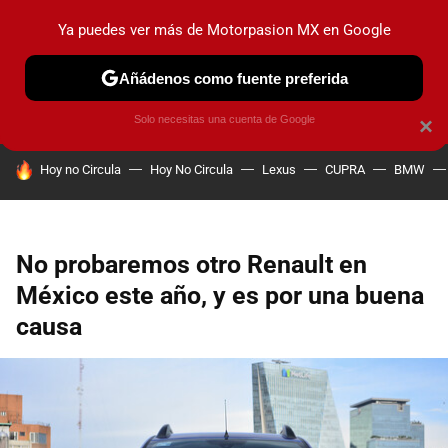
Ya puedes ver más de Motorpasion MX en Google
PRUEBAS
INDUSTRIA
HOY NO CIRCULA
LANZAMIEN
Añádenos como fuente preferida
Solo necesitas una cuenta de Google
×
HOY SE HABLA DE
Hoy no Circula
Hoy No Circula
Lexus
CUPRA
BMW
No probaremos otro Renault en
México este año, y es por una buena
causa