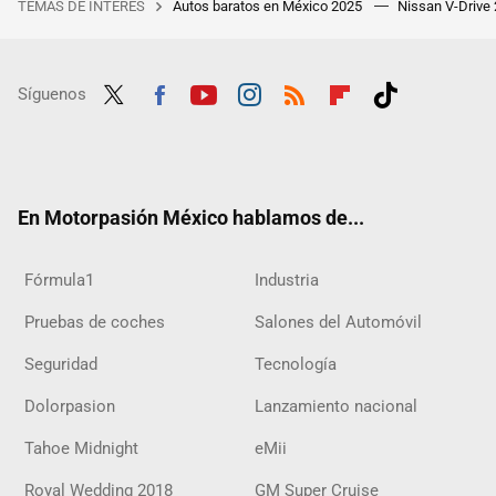
TEMAS DE INTERÉS
Autos baratos en México 2025
Nissan V-Drive
Síguenos
Twit
Fac
Yout
Inst
RSS
Flip
Tikt
ter
ebo
ube
agra
boar
ok
ok
m
d
En Motorpasión México hablamos de...
Fórmula1
Industria
Pruebas de coches
Salones del Automóvil
Seguridad
Tecnología
Dolorpasion
Lanzamiento nacional
Tahoe Midnight
eMii
Royal Wedding 2018
GM Super Cruise