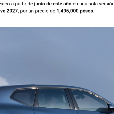
xico a partir de
junio de este año
en una sola versió
ive 2027
, por un precio de
1,495,000 pesos
.