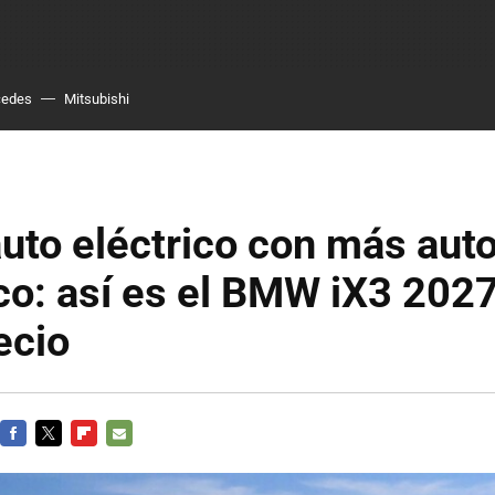
cedes
Mitsubishi
uto eléctrico con más au
o: así es el BMW iX3 2027
ecio
FACEBOOK
TWITTER
FLIPBOARD
E-
MAIL