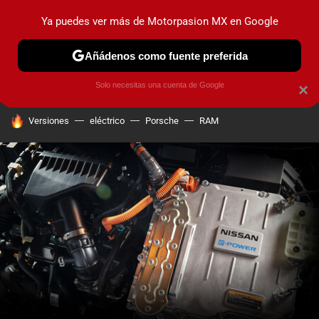
Ya puedes ver más de Motorpasion MX en Google
PRUEBAS
INDUSTRIA
HOY NO CIRCULA
LANZAMIEN
Añádenos como fuente preferida
Solo necesitas una cuenta de Google
×
HOY SE HABLA DE
Versiones
eléctrico
Porsche
RAM