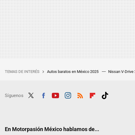
TEMAS DE INTERÉS
Autos baratos en México 2025
Nissan V-Drive
Síguenos
Twit
Fac
Yout
Inst
RSS
Flip
Tikt
ter
ebo
ube
agra
boar
ok
ok
m
d
En Motorpasión México hablamos de...