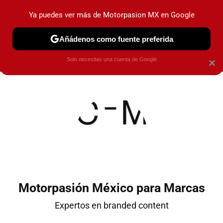
Ya puedes ver más de Motorpasion MX en Google
PRUEBAS
INDUSTRIA
HOY NO CIRCULA
LANZAMIEN
Añádenos como fuente preferida
Solo necesitas una cuenta de Google
×
Motorpasión México para Marcas
Expertos en branded content