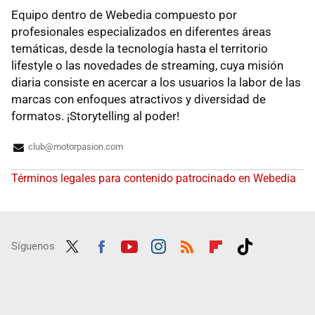
Equipo dentro de Webedia compuesto por
profesionales especializados en diferentes áreas
temáticas, desde la tecnología hasta el territorio
lifestyle o las novedades de streaming, cuya misión
diaria consiste en acercar a los usuarios la labor de las
marcas con enfoques atractivos y diversidad de
formatos. ¡Storytelling al poder!
club@motorpasion.com
Términos legales para contenido patrocinado en Webedia
Síguenos
Twit
Fac
Yout
Inst
RSS
Flip
Tikt
ter
ebo
ube
agra
boar
ok
ok
m
d