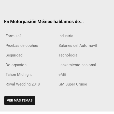
Twit
Fac
Yout
Inst
RSS
Flip
Tikt
ter
ebo
ube
agra
boar
ok
ok
m
d
En Motorpasión México hablamos de...
Fórmula1
Industria
Pruebas de coches
Salones del Automóvil
Seguridad
Tecnología
Dolorpasion
Lanzamiento nacional
Tahoe Midnight
eMii
Royal Wedding 2018
GM Super Cruise
VER MÁS TEMAS