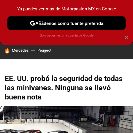
Ya puedes ver más de Motorpasion MX en Google
MENÚ
NUEVO
Añádenos como fuente preferida
PRUEBAS
INDUSTRIA
HOY NO CIRCULA
LANZAMIEN
Solo necesitas una cuenta de Google
×
HOY SE HABLA DE
Mercedes
Peugeot
EE. UU. probó la seguridad de todas
las minivanes. Ninguna se llevó
buena nota