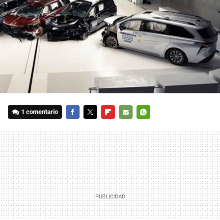
1 comentario
FACEBOOK
TWITTER
FLIPBOARD
E-
WHATSAPP
MAIL