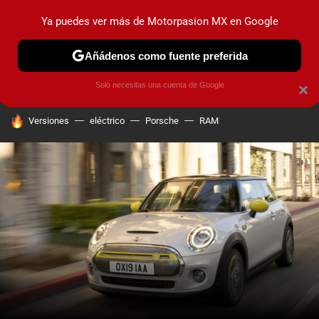
Ya puedes ver más de Motorpasion MX en Google
PRUEBAS
INDUSTRIA
HOY NO CIRCULA
LANZAMIEN
Añádenos como fuente preferida
Solo necesitas una cuenta de Google
×
HOY SE HABLA DE
Versiones
eléctrico
Porsche
RAM