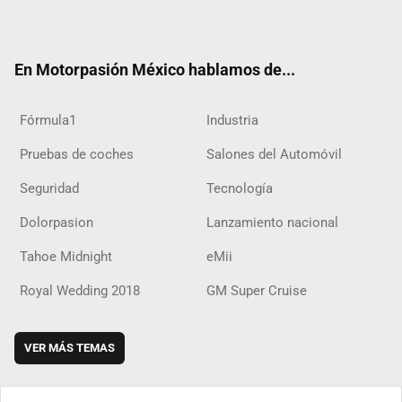
ter
ebo
ube
agra
boar
ok
ok
m
d
En Motorpasión México hablamos de...
Fórmula1
Industria
Pruebas de coches
Salones del Automóvil
Seguridad
Tecnología
Dolorpasion
Lanzamiento nacional
Tahoe Midnight
eMii
Royal Wedding 2018
GM Super Cruise
VER MÁS TEMAS