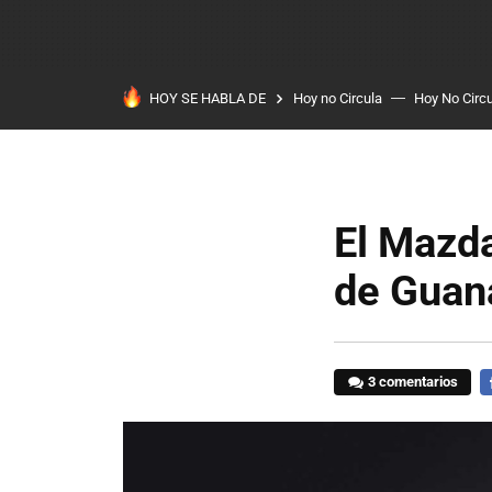
HOY SE HABLA DE
Hoy no Circula
Hoy No Circ
El Mazda
de Guana
3 comentarios
F