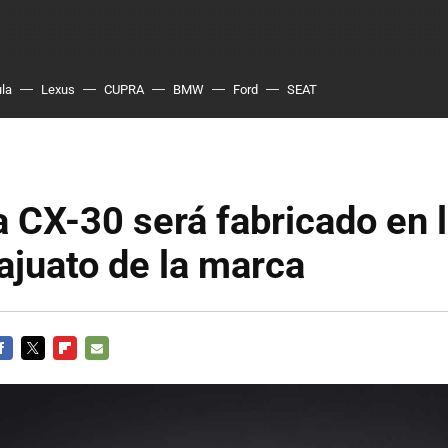
ula
Lexus
CUPRA
BMW
Ford
SEAT
 CX-30 será fabricado en l
juato de la marca
ACEBOOK
TWITTER
FLIPBOARD
E-
MAIL