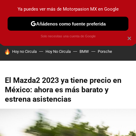
Ya puedes ver más de Motorpasion MX en Google
PRUEBAS
INDUSTRIA
HOY NO CIRCULA
LANZAMIEN
Añádenos como fuente preferida
Solo necesitas una cuenta de Google
×
HOY SE HABLA DE
Hoy no Circula
Hoy No Circula
BMW
Porsche
El Mazda2 2023 ya tiene precio en
México: ahora es más barato y
estrena asistencias