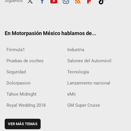
Síguenos
Twit
Fac
Yout
Inst
RSS
Flip
Tikt
ter
ebo
ube
agra
boar
ok
ok
m
d
En Motorpasión México hablamos de...
Fórmula1
Industria
Pruebas de coches
Salones del Automóvil
Seguridad
Tecnología
Dolorpasion
Lanzamiento nacional
Tahoe Midnight
eMii
Royal Wedding 2018
GM Super Cruise
VER MÁS TEMAS