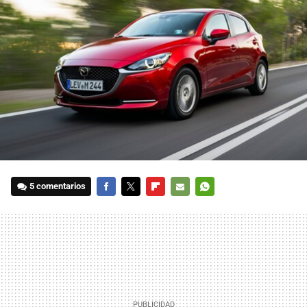
5 comentarios
FACEBOOK
TWITTER
FLIPBOARD
E-
WHATSAPP
MAIL