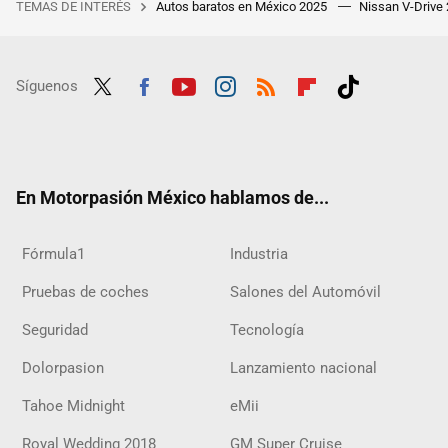
TEMAS DE INTERÉS
Autos baratos en México 2025
Nissan V-Drive
Síguenos
Twit
Fac
Yout
Inst
RSS
Flip
Tikt
ter
ebo
ube
agra
boar
ok
ok
m
d
En Motorpasión México hablamos de...
Fórmula1
Industria
Pruebas de coches
Salones del Automóvil
Seguridad
Tecnología
Dolorpasion
Lanzamiento nacional
Tahoe Midnight
eMii
Royal Wedding 2018
GM Super Cruise