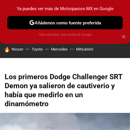
Ya puedes ver más de Motorpasion MX en Google
PRUEBAS
INDUSTRIA
HOY NO CIRCULA
LANZAMIEN
Añádenos como fuente preferida
Solo necesitas una cuenta de Google
×
HOY SE HABLA DE
Nissan
Toyota
Mercedes
Mitsubishi
Los primeros Dodge Challenger SRT
Demon ya salieron de cautiverio y
había que medirlo en un
dinamómetro