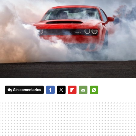
Sin comentarios
FACEBOOK
TWITTER
FLIPBOARD
E-
WHATSAPP
MAIL