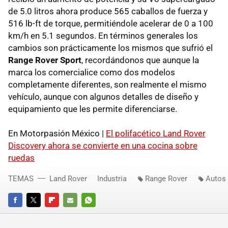
de 5.0 litros ahora produce 565 caballos de fuerza y
516 lb-ft de torque, permitiéndole acelerar de 0 a 100
km/h en 5.1 segundos. En términos generales los
cambios son prácticamente los mismos que sufrió el
Range Rover Sport
, recordándonos que aunque la
marca los comercialice como dos modelos
completamente diferentes, son realmente el mismo
vehículo, aunque con algunos detalles de diseño y
equipamiento que les permite diferenciarse.
En Motorpasión México |
El polifacético Land Rover
Discovery ahora se convierte en una cocina sobre
ruedas
TEMAS
Land Rover
Industria
Range Rover
Autos 
FACEBOOK
TWITTER
FLIPBOARD
E-
WHATSAPP