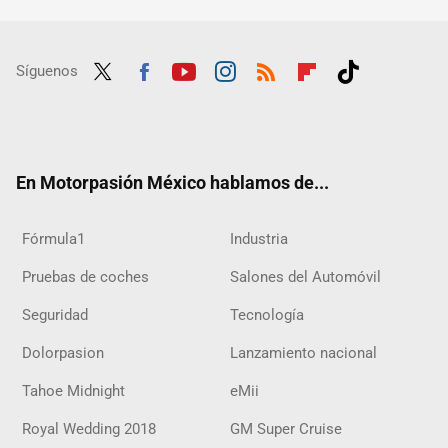
Síguenos
Twit
Fac
Yout
Inst
RSS
Flip
Tikt
ter
ebo
ube
agra
boar
ok
ok
m
d
En Motorpasión México hablamos de...
Fórmula1
Industria
Pruebas de coches
Salones del Automóvil
Seguridad
Tecnología
Dolorpasion
Lanzamiento nacional
Tahoe Midnight
eMii
Royal Wedding 2018
GM Super Cruise