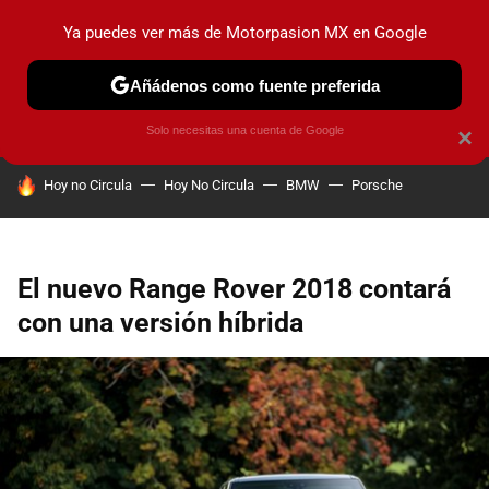
Ya puedes ver más de Motorpasion MX en Google
PRUEBAS
INDUSTRIA
HOY NO CIRCULA
LANZAMIEN
Añádenos como fuente preferida
Solo necesitas una cuenta de Google
×
HOY SE HABLA DE
Hoy no Circula
Hoy No Circula
BMW
Porsche
El nuevo Range Rover 2018 contará
con una versión híbrida