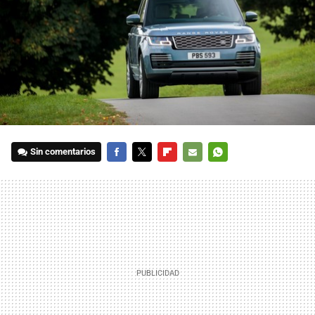
Sin comentarios
FACEBOOK
TWITTER
FLIPBOARD
E-
WHATSAPP
MAIL