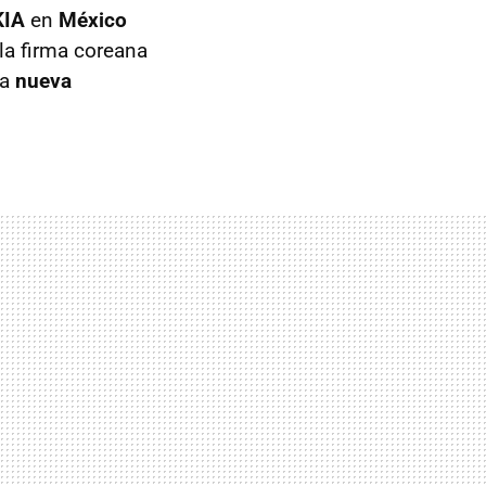
KIA
en
México
 la firma coreana
la
nueva