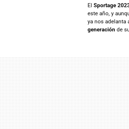
El
Sportage 202
este año, y aunqu
ya nos adelanta 
generación
de s