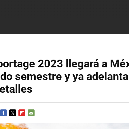
portage 2023 llegará a Mé
do semestre y ya adelanta
etalles
FACEBOOK
TWITTER
FLIPBOARD
E-
MAIL