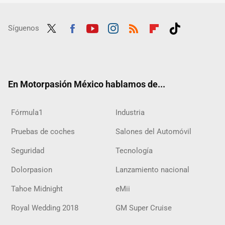
Síguenos
Twit
Fac
Yout
Inst
RSS
Flip
Tikt
ter
ebo
ube
agra
boar
ok
ok
m
d
En Motorpasión México hablamos de...
Fórmula1
Industria
Pruebas de coches
Salones del Automóvil
Seguridad
Tecnología
Dolorpasion
Lanzamiento nacional
Tahoe Midnight
eMii
Royal Wedding 2018
GM Super Cruise