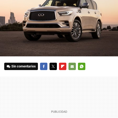
Sin comentarios
FACEBOOK
TWITTER
FLIPBOARD
E-
WHATSAPP
MAIL