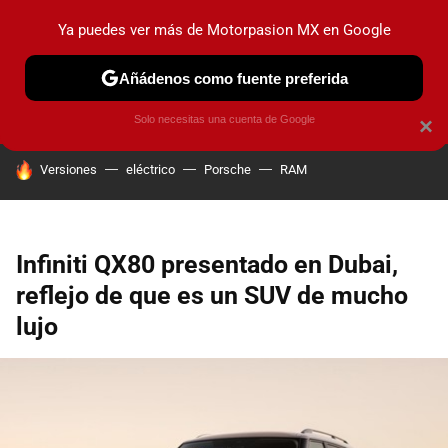
Ya puedes ver más de Motorpasion MX en Google
PRUEBAS
INDUSTRIA
HOY NO CIRCULA
LANZAMIEN
Añádenos como fuente preferida
Solo necesitas una cuenta de Google
×
HOY SE HABLA DE
Versiones
eléctrico
Porsche
RAM
Infiniti QX80 presentado en Dubai,
reflejo de que es un SUV de mucho
lujo