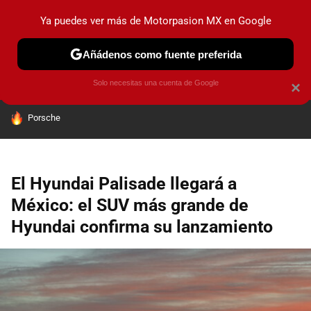
Ya puedes ver más de Motorpasion MX en Google
PRUEBAS
INDUSTRIA
HOY NO CIRCULA
LANZAMIEN
Añádenos como fuente preferida
Solo necesitas una cuenta de Google
×
HOY SE HABLA DE
Porsche
El Hyundai Palisade llegará a
México: el SUV más grande de
Hyundai confirma su lanzamiento