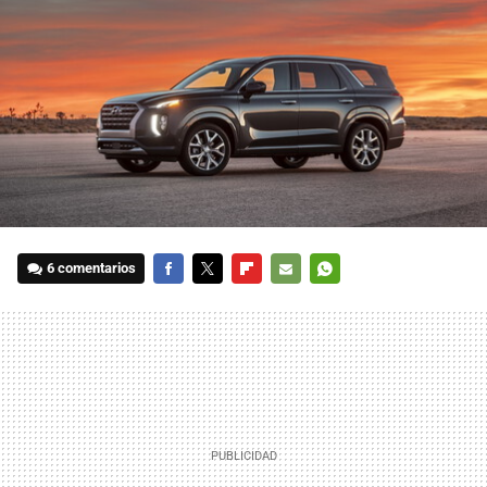
6 comentarios
FACEBOOK
TWITTER
FLIPBOARD
E-
WHATSAPP
MAIL