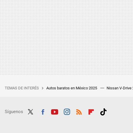
TEMAS DE INTERÉS
Autos baratos en México 2025
Nissan V-Drive
Síguenos
Twit
Fac
Yout
Inst
RSS
Flip
Tikt
ter
ebo
ube
agra
boar
ok