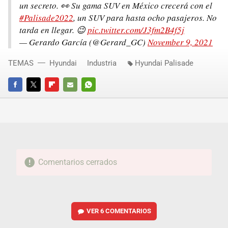
un secreto. 👀 Su gama SUV en México crecerá con el
#Palisade2022
, un SUV para hasta ocho pasajeros. No
tarda en llegar. 😉
pic.twitter.com/J3fm2B4f5j
— Gerardo García (@Gerard_GC)
November 9, 2021
TEMAS
Hyundai
Industria
Hyundai Palisade
FACEBOOK
TWITTER
FLIPBOARD
E-
WHATSAPP
MAIL
Comentarios cerrados
VER
6 COMENTARIOS