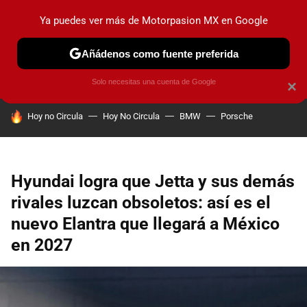
Ya puedes ver más de Motorpasion MX en Google
PRUEBAS
INDUSTRIA
HOY NO CIRCULA
LANZAMIEN
Añádenos como fuente preferida
Solo necesitas una cuenta de Google
×
HOY SE HABLA DE
Hoy no Circula
Hoy No Circula
BMW
Porsche
Hyundai logra que Jetta y sus demás
rivales luzcan obsoletos: así es el
nuevo Elantra que llegará a México
en 2027