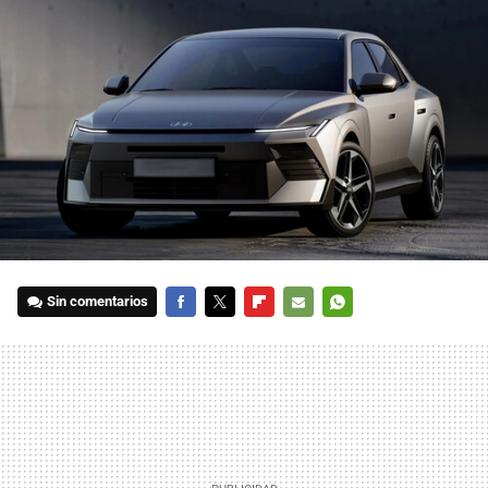
Sin comentarios
FACEBOOK
TWITTER
FLIPBOARD
E-
WHATSAPP
MAIL