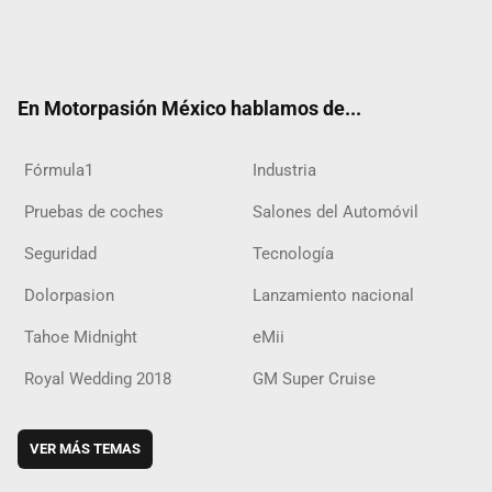
Twit
Fac
Yout
Inst
RSS
Flip
Tikt
ter
ebo
ube
agra
boar
ok
ok
m
d
En Motorpasión México hablamos de...
Fórmula1
Industria
Pruebas de coches
Salones del Automóvil
Seguridad
Tecnología
Dolorpasion
Lanzamiento nacional
Tahoe Midnight
eMii
Royal Wedding 2018
GM Super Cruise
VER MÁS TEMAS