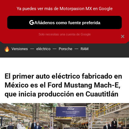
Ya puedes ver más de Motorpasion MX en Google
PRUEBAS
INDUSTRIA
HOY NO CIRCULA
LANZAMIEN
Añádenos como fuente preferida
Solo necesitas una cuenta de Google
×
HOY SE HABLA DE
Versiones
eléctrico
Porsche
RAM
El primer auto eléctrico fabricado en
México es el Ford Mustang Mach-E,
que inicia producción en Cuautitlán