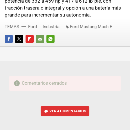
potencia de 332 a 459 hp y 417 a 612 lb-pie, con
tracción trasera o integral y opción a una batería más
grande para incrementar su autonomía.
TEMAS
Ford
Industria
Ford Mustang Mach E
FACEBOOK
TWITTER
FLIPBOARD
E-
WHATSAPP
MAIL
Comentarios cerrados
VER
4 COMENTARIOS