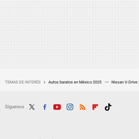
TEMAS DE INTERÉS
Autos baratos en México 2025
Nissan V-Drive
Síguenos
Twit
Fac
Yout
Inst
RSS
Flip
Tikt
ter
ebo
ube
agra
boar
ok
ok
m
d