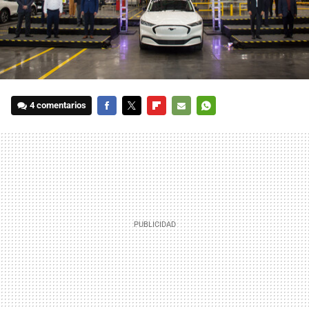
4 comentarios
FACEBOOK
TWITTER
FLIPBOARD
E-
WHATSAPP
MAIL