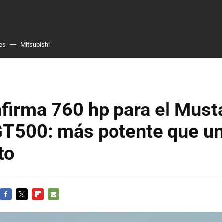
es
Mitsubishi
firma 760 hp para el Mus
T500: más potente que un
to
FACEBOOK
TWITTER
FLIPBOARD
E-
MAIL