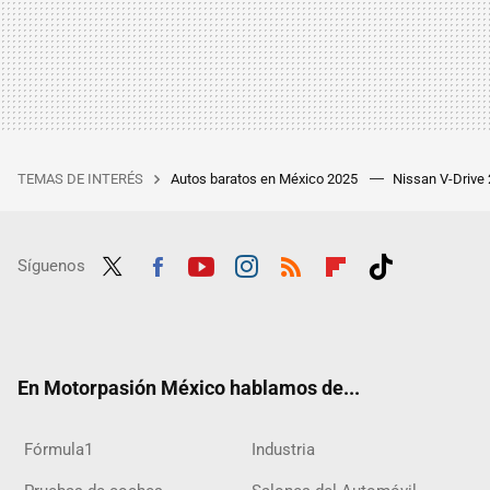
TEMAS DE INTERÉS
Autos baratos en México 2025
Nissan V-Drive
Síguenos
Twit
Fac
Yout
Inst
RSS
Flip
Tikt
ter
ebo
ube
agra
boar
ok
ok
m
d
En Motorpasión México hablamos de...
Fórmula1
Industria