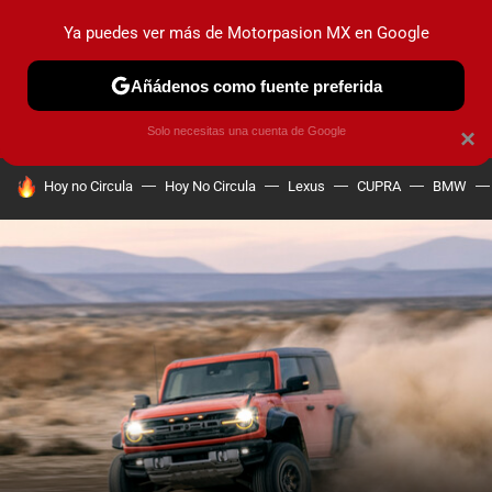
Ya puedes ver más de Motorpasion MX en Google
PRUEBAS
INDUSTRIA
HOY NO CIRCULA
LANZAMIEN
Añádenos como fuente preferida
Solo necesitas una cuenta de Google
×
HOY SE HABLA DE
Hoy no Circula
Hoy No Circula
Lexus
CUPRA
BMW