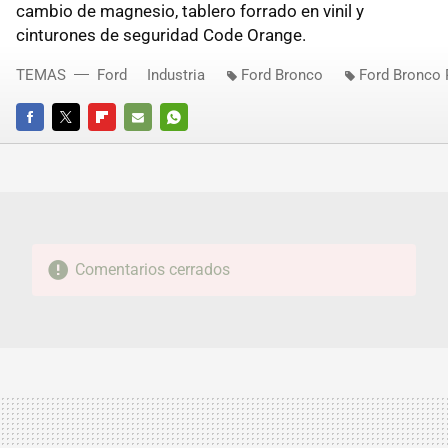
cambio de magnesio, tablero forrado en vinil y
cinturones de seguridad Code Orange.
TEMAS
Ford
Industria
Ford Bronco
Ford Bronco 
FACEBOOK
TWITTER
FLIPBOARD
E-
WHATSAPP
MAIL
Comentarios cerrados