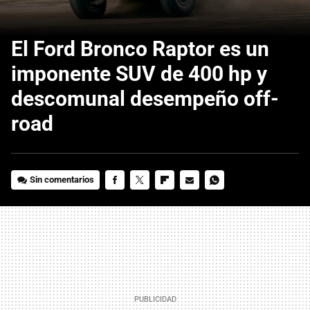
El Ford Bronco Raptor es un
imponente SUV de 400 hp y
descomunal desempeño off-
road
Sin comentarios
FACEBOOK
TWITTER
FLIPBOARD
E-
WHATSAPP
MAIL