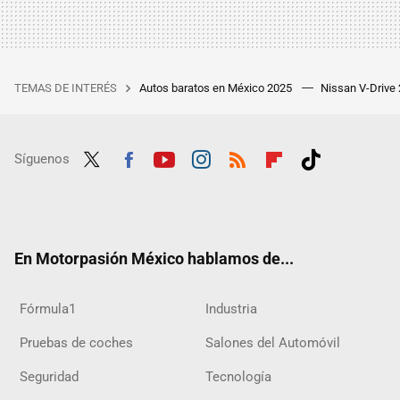
TEMAS DE INTERÉS
Autos baratos en México 2025
Nissan V-Drive
Síguenos
Twit
Fac
Yout
Inst
RSS
Flip
Tikt
ter
ebo
ube
agra
boar
ok
ok
m
d
En Motorpasión México hablamos de...
Fórmula1
Industria
Pruebas de coches
Salones del Automóvil
Seguridad
Tecnología