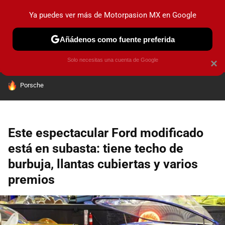
Ya puedes ver más de Motorpasion MX en Google
PRUEBAS
INDUSTRIA
HOY NO CIRCULA
LANZAMIEN
Añádenos como fuente preferida
Solo necesitas una cuenta de Google
×
HOY SE HABLA DE
Porsche
Este espectacular Ford modificado
está en subasta: tiene techo de
burbuja, llantas cubiertas y varios
premios