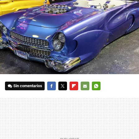
Sin comentarios
FACEBOOK
TWITTER
FLIPBOARD
E-
WHATSAPP
MAIL