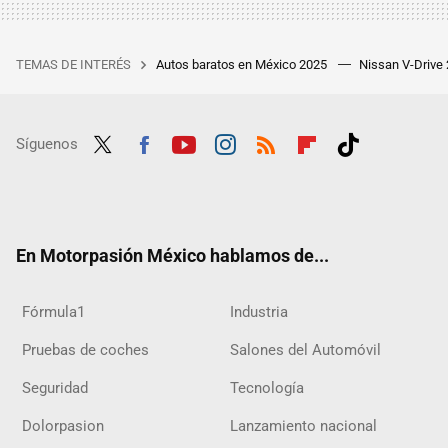
TEMAS DE INTERÉS
Autos baratos en México 2025
Nissan V-Drive
Síguenos
Twit
Fac
Yout
Inst
RSS
Flip
Tikt
ter
ebo
ube
agra
boar
ok
ok
m
d
En Motorpasión México hablamos de...
Fórmula1
Industria
Pruebas de coches
Salones del Automóvil
Seguridad
Tecnología
Dolorpasion
Lanzamiento nacional