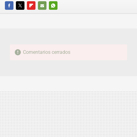
FACEBOOK
TWITTER
FLIPBOARD
E-
WHATSAPP
MAIL
Comentarios cerrados