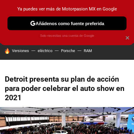
Ya puedes ver más de Motorpasion MX en Google
PRUEBAS
INDUSTRIA
HOY NO CIRCULA
LANZAMIEN
Añádenos como fuente preferida
Solo necesitas una cuenta de Google
×
HOY SE HABLA DE
Versiones
eléctrico
Porsche
RAM
Detroit presenta su plan de acción
para poder celebrar el auto show en
2021