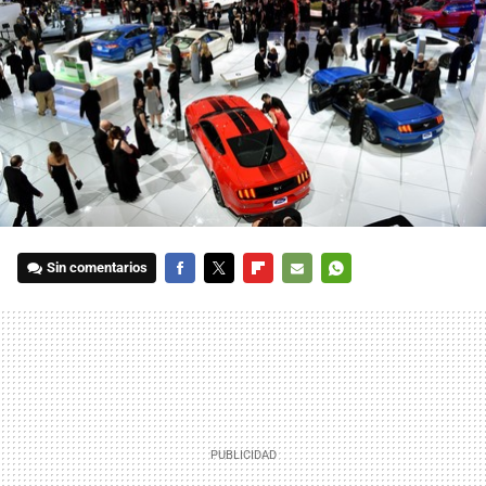
Sin comentarios
FACEBOOK
TWITTER
FLIPBOARD
E-
WHATSAPP
MAIL