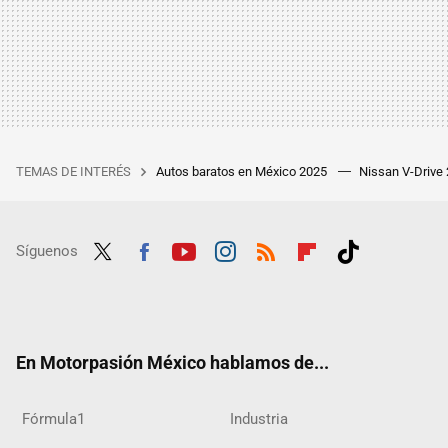
TEMAS DE INTERÉS
Autos baratos en México 2025
Nissan V-Drive
Síguenos
Twit
Fac
Yout
Inst
RSS
Flip
Tikt
ter
ebo
ube
agra
boar
ok
ok
m
d
En Motorpasión México hablamos de...
Fórmula1
Industria