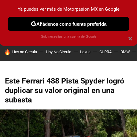
Ya puedes ver más de Motorpasion MX en Google
PRUEBAS
INDUSTRIA
HOY NO CIRCULA
LANZAMIEN
Añádenos como fuente preferida
Solo necesitas una cuenta de Google
×
HOY SE HABLA DE
Hoy no Circula
Hoy No Circula
Lexus
CUPRA
BMW
Este Ferrari 488 Pista Spyder logró
duplicar su valor original en una
subasta