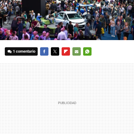
1 comentario
FACEBOOK
TWITTER
FLIPBOARD
E-
WHATSAPP
MAIL