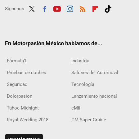
Síguenos
Twit
Fac
Yout
Inst
RSS
Flip
Tikt
ter
ebo
ube
agra
boar
ok
ok
m
d
En Motorpasión México hablamos de...
Fórmula1
Industria
Pruebas de coches
Salones del Automóvil
Seguridad
Tecnología
Dolorpasion
Lanzamiento nacional
Tahoe Midnight
eMii
Royal Wedding 2018
GM Super Cruise