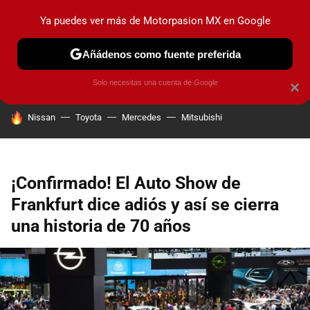
Ya puedes ver más de Motorpasion MX en Google
PRUEBAS
INDUSTRIA
HOY NO CIRCULA
LANZAMIEN
Añádenos como fuente preferida
Solo necesitas una cuenta de Google
×
HOY SE HABLA DE
Nissan
Toyota
Mercedes
Mitsubishi
¡Confirmado! El Auto Show de
Frankfurt dice adiós y así se cierra
una historia de 70 años