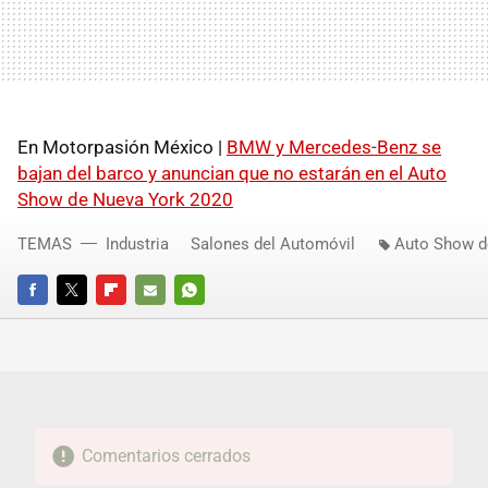
En Motorpasión México |
BMW y Mercedes-Benz se
bajan del barco y anuncian que no estarán en el Auto
Show de Nueva York 2020
TEMAS
Industria
Salones del Automóvil
Auto Show de
FACEBOOK
TWITTER
FLIPBOARD
E-
WHATSAPP
MAIL
Comentarios cerrados